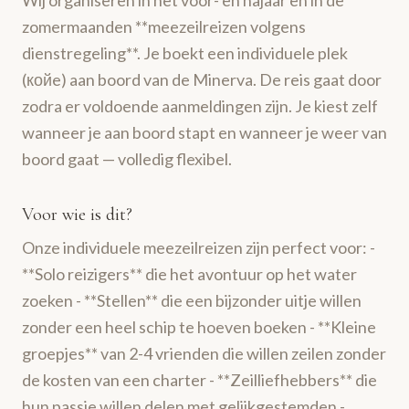
zomermaanden **meezeilreizen volgens
dienstregeling**. Je boekt een individuele plek
(койe) aan boord van de Minerva. De reis gaat door
zodra er voldoende aanmeldingen zijn. Je kiest zelf
wanneer je aan boord stapt en wanneer je weer van
boord gaat — volledig flexibel.
Voor wie is dit?
Onze individuele meezeilreizen zijn perfect voor: -
**Solo reizigers** die het avontuur op het water
zoeken - **Stellen** die een bijzonder uitje willen
zonder een heel schip te hoeven boeken - **Kleine
groepjes** van 2-4 vrienden die willen zeilen zonder
de kosten van een charter - **Zeilliefhebbers** die
hun passie willen delen met gelijkgestemden -