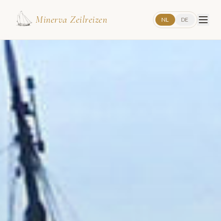
Minerva Zeilreizen
NL
DE